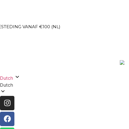
AF €100 (NL)
V
Dutch
Dutch