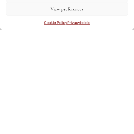
dwingend consumentenrecht anders
View preferences
bepaalt.
Cookie Policy
Privacybeleid
17. Wijzigingen van de
Algemene Voorwaarden
Antiquariaat De Vries & De Vries kan deze
Algemene Voorwaarden te allen tijde
wijzigen.
De versie die geldt is de versie die van kracht
was op de datum van bestelling.
18. Contactgegevens
Antiquariaat De Vries & De Vries
Damstraat 19