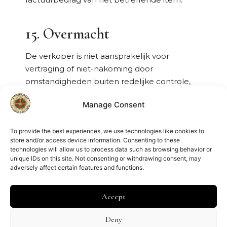
15. Overmacht
De verkoper is niet aansprakelijk voor
vertraging of niet-nakoming door
omstandigheden buiten redelijke controle,
waaronder natuurrampen, stakingen,
Manage Consent
transportproblemen of technische storingen.
To provide the best experiences, we use technologies like cookies to
16. Toepasselijk Recht &
store and/or access device information. Consenting to these
technologies will allow us to process data such as browsing behavior or
Geschillen
unique IDs on this site. Not consenting or withdrawing consent, may
adversely affect certain features and functions.
Op alle overeenkomsten is Nederlands recht
van toepassing.
Accept
Geschillen worden voorgelegd aan de
Deny
bevoegde rechter in Amsterdam, tenzij