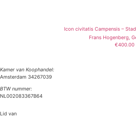
Icon civitatis Campensis – St
Frans Hogenberg, G
€
400.00
Kamer van Koophandel:
Amsterdam 34267039
BTW nummer:
NL002083367B64
Lid van