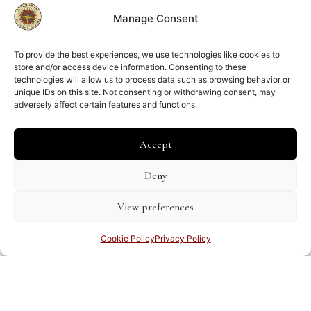
Deel deze pagina
Manage Consent
To provide the best experiences, we use technologies like cookies to
store and/or access device information. Consenting to these
technologies will allow us to process data such as browsing behavior or
unique IDs on this site. Not consenting or withdrawing consent, may
adversely affect certain features and functions.
Lid van
Accept
ILAB
NVVA
Deny
View preferences
Kamer van Koophandel:
Cookie Policy
Privacy Policy
Amsterdam 34267039
BTW nummer:
NL002083367B64