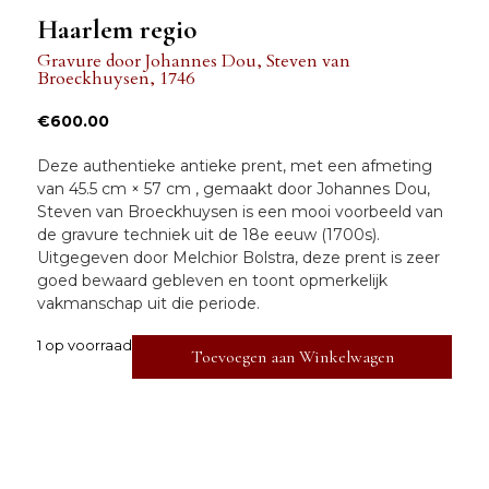
Haarlem regio
Gravure
door
Johannes Dou, Steven van
Broeckhuysen
,
1746
€
600.00
Deze authentieke antieke prent, met een afmeting
van
45.5 cm × 57 cm
, gemaakt door
Johannes Dou,
Steven van Broeckhuysen
is een mooi voorbeeld van
de
gravure
techniek uit de
18e eeuw (1700s).
Uitgegeven door
Melchior Bolstra,
deze prent is
zeer
goed
bewaard gebleven en toont opmerkelijk
vakmanschap uit die periode.
1 op voorraad
Toevoegen aan Winkelwagen