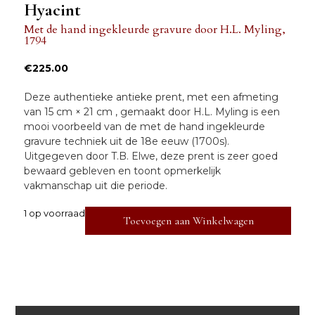
Hyacint
Met de hand ingekleurde gravure
door
H.L. Myling
,
1794
€
225.00
Deze authentieke antieke prent, met een afmeting
van
15 cm × 21 cm
, gemaakt door
H.L. Myling
is een
mooi voorbeeld van de
met de hand ingekleurde
gravure
techniek uit de
18e eeuw (1700s).
Uitgegeven door
T.B. Elwe,
deze prent is
zeer goed
bewaard gebleven en toont opmerkelijk
vakmanschap uit die periode.
1 op voorraad
Toevoegen aan Winkelwagen