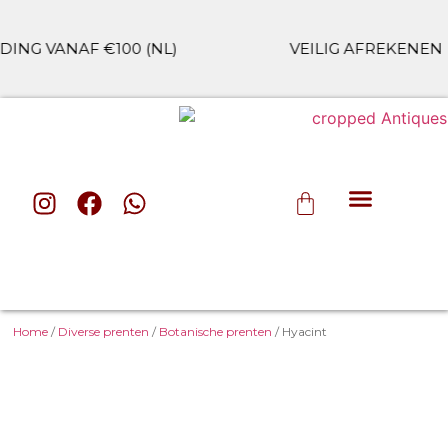
NG VANAF €100 (NL)
VEILIG AFREKENEN
ALLE CAT
Home
/
Diverse prenten
/
Botanische prenten
/ Hyacint