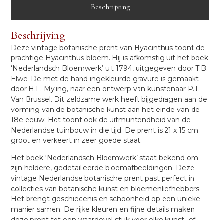
Beschrijving
Beschrijving
Deze vintage botanische prent van Hyacinthus toont de
prachtige Hyacinthus-bloem. Hij is afkomstig uit het boek
‘Nederlandsch Bloemwerk’ uit 1794, uitgegeven door T.B.
Elwe. De met de hand ingekleurde gravure is gemaakt
door H.L. Myling, naar een ontwerp van kunstenaar P.T.
Van Brussel. Dit zeldzame werk heeft bijgedragen aan de
vorming van de botanische kunst aan het einde van de
18e eeuw. Het toont ook de uitmuntendheid van de
Nederlandse tuinbouw in die tijd. De prent is 21 x 15 cm
groot en verkeert in zeer goede staat.
Het boek ‘Nederlandsch Bloemwerk’ staat bekend om
zijn heldere, gedetailleerde bloemafbeeldingen. Deze
vintage Nederlandse botanische prent past perfect in
collecties van botanische kunst en bloemenliefhebbers.
Het brengt geschiedenis en schoonheid op een unieke
manier samen. De rijke kleuren en fijne details maken
deze prent tot een waardevol stuk voor elke kunst- of