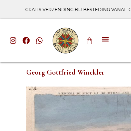
GRATIS VERZENDING BIJ BESTEDING VANAF €100
ALLE CAT
Georg Gottfried Winckler